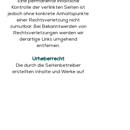
Eine permanente inhaltliche
Kontrolle der verlinkten Seiten ist
jedoch ohne konkrete Anhaltspunkte
einer Rechtsverletzung nicht
zumutbar. Bei Bekanntwerden von
Rechtsverletzungen werden wir
derartige Links umgehend
entfernen.
Urheberrecht
Die durch die Seitenbetreiber
erstellten Inhalte und Werke auf
diesen Seiten unterliegen dem
deutschen Urheberrecht. Die
Vervielfältigung, Bearbeitung,
Verbreitung und jede Art der
Verwertung außerhalb der Grenzen
des Urheberrechtes bedürfen der
schriftlichen Zustimmung des
jeweiligen Autors bzw. Erstellers.
Downloads und Kopien dieser Seite